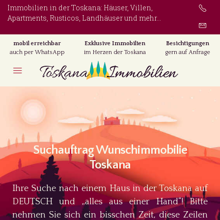
Immobilien in der Toskana: Häuser, Villen,
Apartments, Rusticos, Landhäuser und mehr...
mobil erreichbar
Exklusive Immobilien
Besichtigungen
auch per WhatsApp
im Herzen der Toskana
gern auf Anfrage
Suchauftrag Wunschimmobilie
Toskana
Ihre Suche nach einem Haus in der Toskana auf
DEUTSCH und „alles aus einer Hand“!
Bitte
nehmen Sie sich ein bisschen Zeit, diese Zeilen