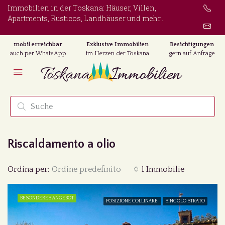
Immobilien in der Toskana: Häuser, Villen,
Apartments, Rusticos, Landhäuser und mehr...
mobil erreichbar
Exklusive Immobilien
Besichtigungen
auch per WhatsApp
im Herzen der Toskana
gern auf Anfrage
Riscaldamento a olio
Ordina per:
Ordine predefinito
1 Immobilie
BESONDERES ANGEBOT
POSIZIONE COLLINARE
SINGOLO STRATO