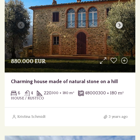
880.000 EUR
Charming house made of natural stone on a hill
6
4
220
48000
300 + 180 m²
300 + 180 m²
HOUSE / RUSTICO
Kristina Schmidt
3 years ago