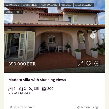
LUXURIOUS
MAINTAINED
NEW BUILDING
UPSCALE
HILLY LOCATION
VILLAGE EDGE
350.000 EUR
Modern villa with stunning views
3
2
135
200
VILLA / ESTATE
Kristina Schmidt
6 months ago