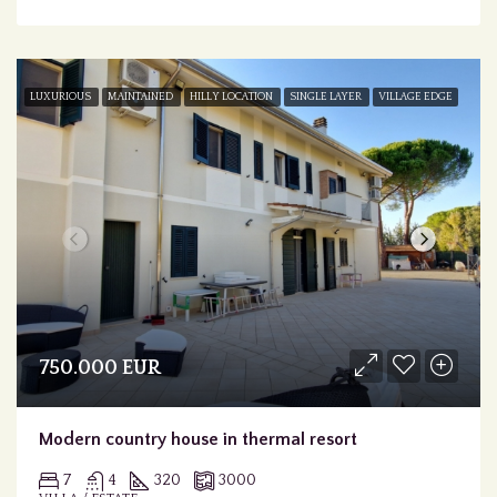
LUXURIOUS
MAINTAINED
HILLY LOCATION
SINGLE LAYER
VILLAGE EDGE
750.000 EUR
Modern country house in thermal resort
7
4
320
3000