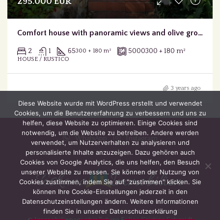
295.000 EUR
Comfort house with panoramic views and olive grove
2
1
65
5000
300 + 180 m²
300 + 180 m²
HOUSE / RUSTICO
3 years ago
Diese Website wurde mit WordPress erstellt und verwendet
Cookies, um die Benutzererfahrung zu verbessern und uns zu
helfen, diese Website zu optimieren. Einige Cookies sind
notwendig, um die Website zu betreiben. Andere werden
WhatsApp
Instagram
verwendet, um Nutzerverhalten zu analysieren und
personalisierte Inhalte anzuzeigen. Dazu gehören auch
Cookies von Google Analytics, die uns helfen, den Besuch
unserer Website zu messen. Sie können der Nutzung von
Cookies zustimmen, indem Sie auf "zustimmen" klicken. Sie
können Ihre Cookie-Einstellungen jederzeit in den
Datenschutzeinstellungen ändern. Weitere Informationen
finden Sie in unserer Datenschutzerklärung
© Immobilienagentur Futuro Felice Kristina Schmidt