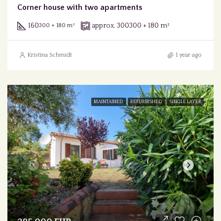
Corner house with two apartments
160
approx. 300
300 + 180 m²
300 + 180 m²
Kristina Schmidt
1 year ago
MAINTAINED
REFURBISHED
SINGLE LAYER