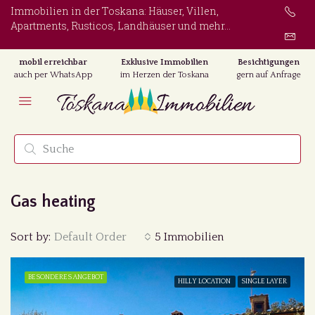
Immobilien in der Toskana: Häuser, Villen,
Apartments, Rusticos, Landhäuser und mehr...
mobil erreichbar
Exklusive Immobilien
Besichtigungen
auch per WhatsApp
im Herzen der Toskana
gern auf Anfrage
Gas heating
Sort by:
Default Order
5 Immobilien
BESONDERES ANGEBOT
HILLY LOCATION
SINGLE LAYER