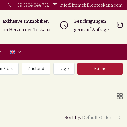
+39 3284 844 702
info@immobilientoskana.com
Exklusive Immobilien
Besichtigungen
im Herzen der Toskana
gern auf Anfrage
n / bis
Zustand
Lage
Suche
Sort by:
Default Order