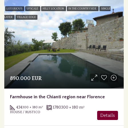
LUXURIOUS
UPSCALE
HILLY LOCATION
IN THE COUNTRYSIDE
SINGLE
LAYER
VILLAGE EDGE
890.000 EUR
Farmhouse in the Chianti region near Florence
434
1780
300 + 180 m²
300 + 180 m²
HOUSE / RUSTICO
Details