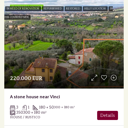
BESONDERES ANGEBOT
IN NEED OF RENOVATION
REFURBISHED
RESTORED
HILLY LOCATION
IN
THE COUNTRYSIDE
220.000 EUR
A stone house near Vinci
3
1
180 + 50
300 + 180 m²
350
300 + 180 m²
Details
HOUSE / RUSTICO