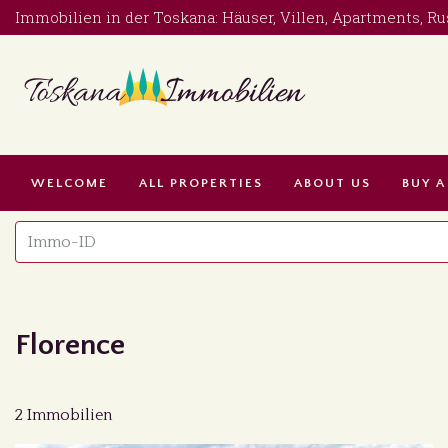
Immobilien in der Toskana: Häuser, Villen, Apartments, Ru
WELCOME
ALL PROPERTIES
ABOUT US
BUY A
Florence
2 Immobilien