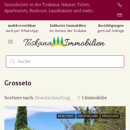
Immobilien in der Toskana: Häuser, Villen,
Apartments, Rusticos, Landhäuser und mehr...
mobil erreichbar
Exklusive Immobilien
Besichtigungen
auch per WhatsApp
im Herzen der Toskana
gern auf Anfrage
Grosseto
Sortiere nach:
Standardauftrag
1 Immobilie
RENOVIERT
AUF DEM LAND
HÜGELLAGE