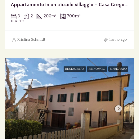
Appartamento in un piccolo villaggio – Casa Gregorio
3
2
200
700
m²
m²
PIATTO
Kristina Schmidt
1 anno ago
RESTAURATO
RINNOVATO
RINNOVATO