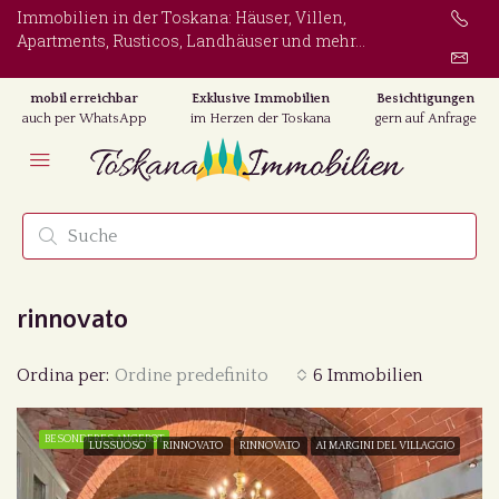
Immobilien in der Toskana: Häuser, Villen,
Apartments, Rusticos, Landhäuser und mehr...
mobil erreichbar
Exklusive Immobilien
Besichtigungen
auch per WhatsApp
im Herzen der Toskana
gern auf Anfrage
rinnovato
Ordina per:
Ordine predefinito
6 Immobilien
BESONDERES ANGEBOT
LUSSUOSO
RINNOVATO
RINNOVATO
AI MARGINI DEL VILLAGGIO