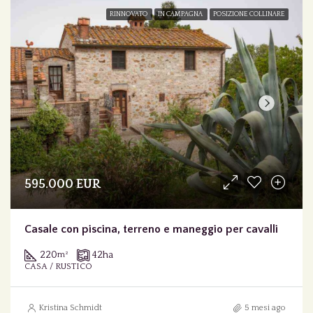
RINNOVATO
IN CAMPAGNA
POSIZIONE COLLINARE
595.000 EUR
Casale con piscina, terreno e maneggio per cavalli
220
42
ha
m²
CASA / RUSTICO
Kristina Schmidt
5 mesi ago