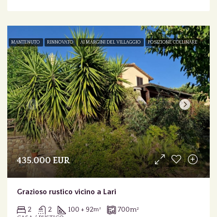
MANTENUTO
RINNOVATO
AI MARGINI DEL VILLAGGIO
POSIZIONE COLLINARE
435.000 EUR
Grazioso rustico vicino a Lari
2
2
100 + 92
700
m²
m²