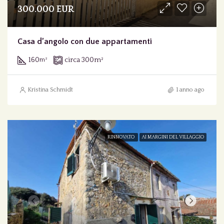
300.000 EUR
Casa d’angolo con due appartamenti
160
circa 300
m²
m²
Kristina Schmidt
1 anno ago
RINNOVATO
AI MARGINI DEL VILLAGGIO