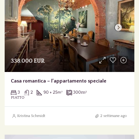
338.000 EUR
Casa romantica – l’appartamento speciale
3
2
90 + 25
300
m²
m²
PIATTO
Kristina Schmidt
2 settimane ago