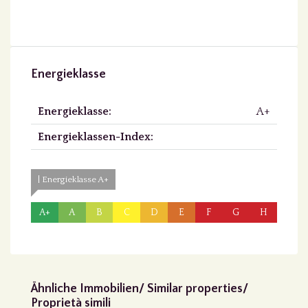
Energieklasse
Energieklasse:
A+
Energieklassen-Index:
| Energieklasse A+
A+
A
B
C
D
E
F
G
H
Ähnliche Immobilien/ Similar properties/
Proprietà simili