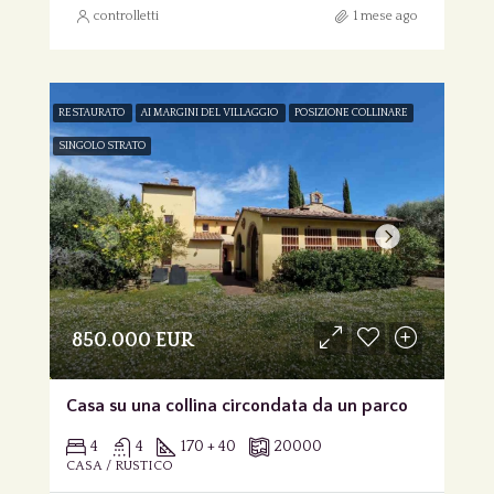
controlletti
1 mese ago
RESTAURATO
AI MARGINI DEL VILLAGGIO
POSIZIONE COLLINARE
SINGOLO STRATO
850.000 EUR
Casa su una collina circondata da un parco
4
4
170 + 40
20000
CASA / RUSTICO