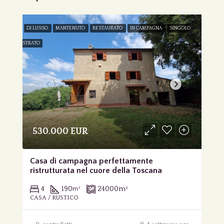
DI LUSSO
MANTENUTO
RESTAURATO
IN CAMPAGNA
SINGOLO
STRATO
530.000 EUR
Casa di campagna perfettamente
ristrutturata nel cuore della Toscana
4
190
24000
m²
m²
CASA / RUSTICO