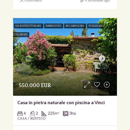
controlletti
4 settimane ago
DA RISTRUTTURARE
RINNOVATO
IN CAMPAGNA
POSIZIONE
COLLINARE
550.000 EUR
Casa in pietra naturale con piscina a Vinci
4
2
225
3
ha
m²
CASA / RUSTICO