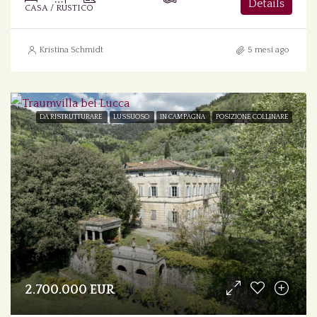
Details
CASA / RUSTICO
Kristina Schmidt
5 mesi ago
DA RISTRUTTURARE
LUSSUOSO
IN CAMPAGNA
POSIZIONE COLLINARE
2.700.000 EUR