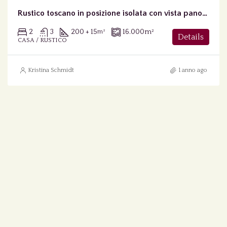
Rustico toscano in posizione isolata con vista panoramica
2
3
200 + 15
16.000
m²
m²
Details
CASA / RUSTICO
Kristina Schmidt
1 anno ago