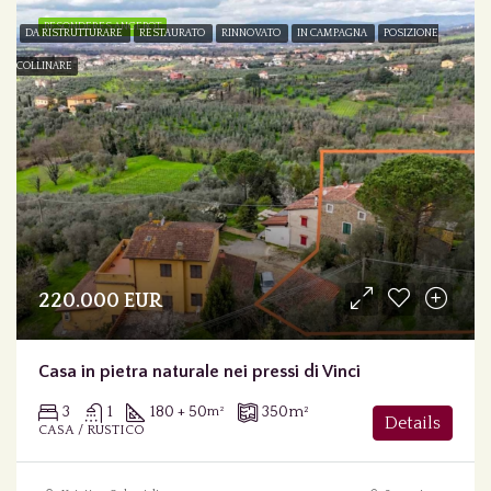
BESONDERES ANGEBOT
DA RISTRUTTURARE
RESTAURATO
RINNOVATO
IN CAMPAGNA
POSIZIONE
COLLINARE
220.000 EUR
Casa in pietra naturale nei pressi di Vinci
3
1
180 + 50
350
m²
m²
Details
CASA / RUSTICO