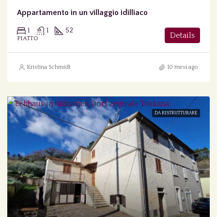
Appartamento in un villaggio idilliaco
1
1
52
Details
PIATTO
Kristina Schmidt
10 mesi ago
DA RISTRUTTURARE