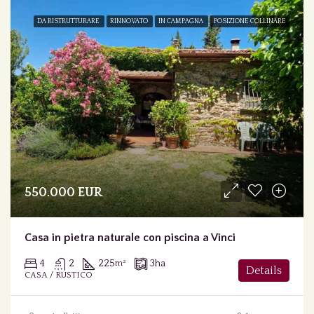
DA RISTRUTTURARE
RINNOVATO
IN CAMPAGNA
POSIZIONE COLLINARE
550.000 EUR
Casa in pietra naturale con piscina a Vinci
4
2
225
3
ha
m²
Details
CASA / RUSTICO