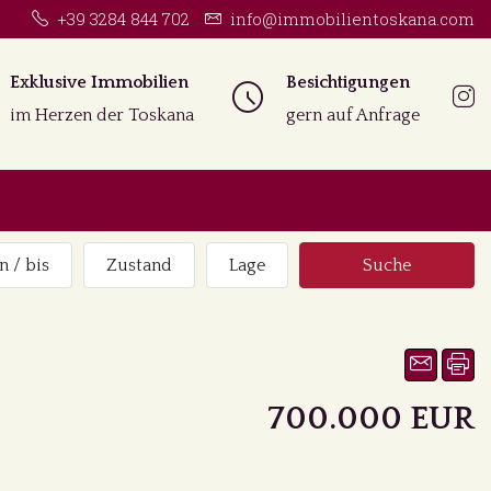
+39 3284 844 702
info@immobilientoskana.com
Exklusive Immobilien
Besichtigungen
im Herzen der Toskana
gern auf Anfrage
n / bis
Zustand
Lage
Suche
700.000 EUR