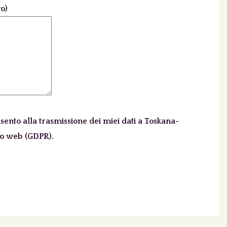
vo)
leer.
ento alla trasmissione dei miei dati a Toskana-
to web (GDPR).