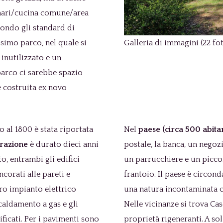
inari/cucina comune/area
econdo gli standard di
ssimo parco, nel quale si
Galleria di immagini (22 fo
 inutilizzato e un
parco ci sarebbe spazio
e costruita ex novo
no al 1800 è stata riportata
Nel
paese (circa 500 abitan
urazione
è durato dieci anni
postale, la banca, un negozi
to, entrambi gli edifici
un parrucchiere e un piccol
ncorati alle pareti e
frantoio. Il paese è circond
ro impianto elettrico
una natura incontaminata ch
scaldamento a gas e gli
Nelle vicinanze si trova Ca
ficati. Per i pavimenti sono
proprietà rigeneranti. A so