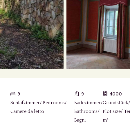
9
9
4000
Schlafzimmer/ Bedrooms/
Badezimmer/
Grundstück
Camere da letto
Bathrooms/
Plot size/ T
Bagni
m²