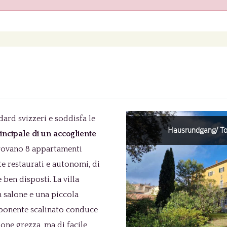
dard svizzeri e soddisfa le
Hausrundgang/ Tou
rincipale di un accogliente
i trovano 8 appartamenti
e restaurati e autonomi, di
ben disposti. La villa
n salone e una piccola
mponente scalinato conduce
ione grezza, ma di facile