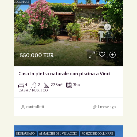
COLLINARE
550.000 EUR
Casa in pietra naturale con piscina a Vinci
4
2
225
3
ha
m²
CASA / RUSTICO
controlletti
1 mese ago
RESTAURATO
AI MARGINI DEL VILLAGGIO
POSIZIONE COLLINARE