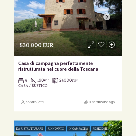
530.000 EUR
Casa di campagna perfettamente
ristrutturata nel cuore della Toscana
4
190
24000
m²
m²
CASA / RUSTICO
controlletti
3 settimane ago
DA RISTRUTTURARE
RINNOVATO
IN CAMPAGNA
POSIZIONE