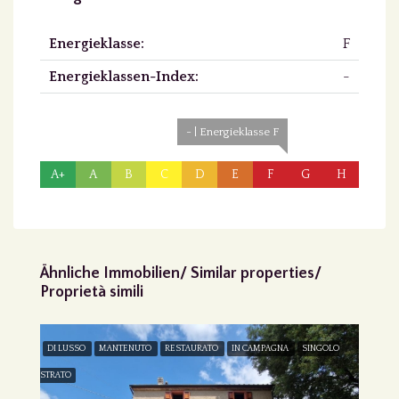
Energieklasse:
F
Energieklassen-Index:
-
- | Energieklasse F
A+
A
B
C
D
E
F
G
H
Ähnliche Immobilien/ Similar properties/
Proprietà simili
DI LUSSO
MANTENUTO
RESTAURATO
IN CAMPAGNA
SINGOLO
STRATO