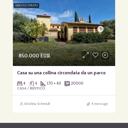
SINGOLO STRATO
850.000 EUR
Casa su una collina circondata da un parco
4
4
170 + 40
20000
CASA / RUSTICO
Kristina Schmidt
4 mesi ago